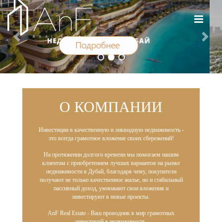
Next
Previous
О КОМПАНИИ
Инвестиции в качественную и ликвидную недвижимость -
это всегда грамотное вложение своих сбережений!
На протяжении долгого времени мы помогаем нашим
клиентам с приобретением лучших вариантов на рынке
недвижимости в Дубай, благодаря чему, покупатели
получают не только качественное жилье, но и стабильный
пассивный доход, умножают свои вложения и
инвестируют в новые проекты.
AnF Real Estate - Ваш проводник в мир грамотных
инвестиций в недвижимость.