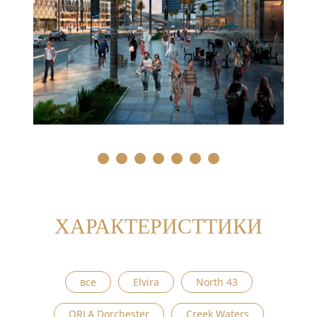
1
2
3
4
5
6
7
ХАРАКТЕРИСТТИКИ
все
Elvira
North 43
ORLA Dorchester
Creek Waters